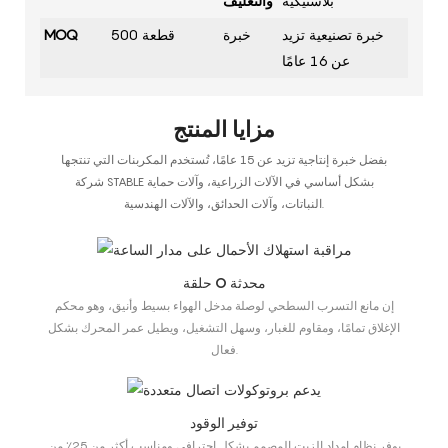
بلاستيكية
والتغليف
خبرة تصنيعية تزيد
خبرة
500 قطعة
MOQ
عن 16 عامًا
مزايا المنتج
بفضل خبرة إنتاجية تزيد عن 15 عامًا، تُستخدم المكربنات التي تنتجها
شركة STABLE بشكل أساسي في الآلات الزراعية، وآلات حماية
النباتات، وآلات الحدائق، والآلات الهندسية.
حلقة O محدثة
إن مانع التسرب السطحي لوصلة مدخل الهواء بسيط وأنيق، وهو محكم
الإغلاق تمامًا، ومقاوم للغبار، وسهل التشغيل، ويطيل عمر المحرك بشكل
فعال.
توفير الوقود
يوفر نظام إمداد الزيت المصمم بشكل احترافي ومناسب أكثر من 25٪ من