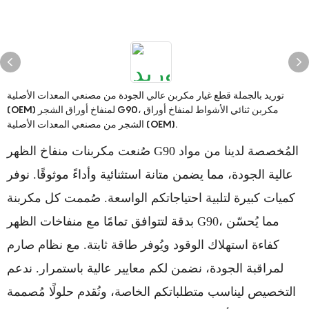
توريد بالجملة قطع غيار مكربن ​​عالي الجودة من مصنعي المعدات الأصلية
(OEM) لمنفاخ أوراق الشجر G90، مكربن ​​ثنائي الأشواط لمنفاخ أوراق
الشجر من مصنعي المعدات الأصلية (OEM).
صُنعت مكربنات منفاخ الظهر G90 المُخصصة لدينا من مواد
عالية الجودة، مما يضمن متانة استثنائية وأداءً موثوقًا. نوفر
كميات كبيرة لتلبية احتياجاتكم الواسعة. صُممت كل مكربنة
بدقة لتتوافق تمامًا مع منفاخات الظهر G90، مما يُحسّن
كفاءة استهلاك الوقود ويُوفر طاقة ثابتة. مع نظام صارم
لمراقبة الجودة، نضمن لكم معايير عالية باستمرار. ندعم
التخصيص ليناسب متطلباتكم الخاصة، ونُقدم حلولًا مُصممة