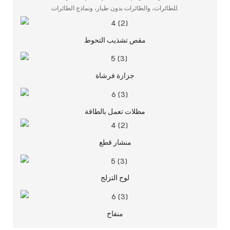
للطائرات، والطائرات بدون طيار، ونماذج الطائرات.
مقص تشذيب التحوط
جزازة فرشاة
مظلات تعمل بالطاقة
منشار قطع
لوح التزلج
منفاخ