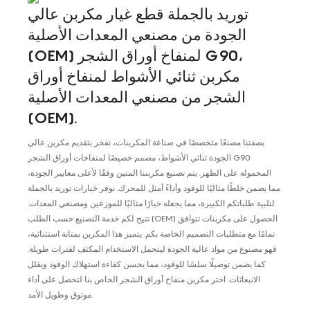
توريد بالجملة قطع غيار مكربن ​​عالي
الجودة من مصنعي المعدات الأصلية
(OEM) لمنفاخ أوراق الشجر G90،
مكربن ​​ثنائي الأشواط لمنفاخ أوراق
الشجر من مصنعي المعدات الأصلية
(OEM).
بصفتنا مصنعًا متخصصًا في صناعة المكربنات، نفخر بتقديم مكربن ​​عالي
الجودة ثنائي الأشواط، مصمم خصيصًا لمنفاخات أوراق الشجر G90
المحمولة على الظهر. يتم تصنيع مكربننا المتين وفقًا لأعلى معايير الجودة،
مما يضمن خلطًا مثاليًا للوقود وأداءً أمثل للمحرك. نوفر خيارات توريد بالجملة
لتلبية طلباتكم الكبيرة، مما يجعله خيارًا مثاليًا للموزعين ومصنعي المعدات.
تتيح لكم خدمة التصنيع حسب الطلب (OEM) الحصول على مكربنات تتوافق
تمامًا مع متطلبات التصميم الخاصة بكم. يتميز هذا المكربن ​​بمتانة استثنائية،
فهو مصنوع من مواد عالية الجودة ليتحمل الاستخدام المكثف لفترات طويلة.
كما يضمن توصيلًا سلسًا للوقود، مما يحسن كفاءة استهلاك الوقود ويقلل
الانبعاثات. اختر مكربن ​​منفاخ أوراق الشجر الخاص بنا لتحصل على أداء
موثوق وطويل الأمد.