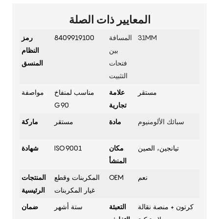
المعايير ذات الصلة
31MM
المسافة
8409919100
رمز
بين
النظام
فتحات
المنسق
التثبيت
مستقر
علامة
مناسب لمنفاخ
مواصفة
تجارية
G90
سبائك الألومنيوم
مادة
مستقر
ماركة
تيانجين، الصين
مكان
ISO9001
شهادة
المنشأ
نعم
OEM
المكربنات وقطع
المنتجات
غيار المكربنات
الرئيسية
كرتون + منصة نقالة
التعبئة
ستة أشهر
ضمان