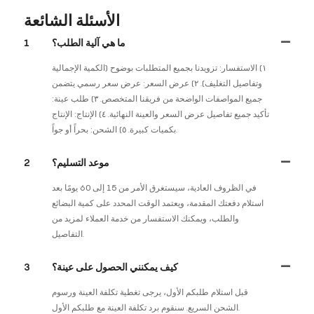
الأسئلة الشائعة
ما هي آلية الطلب؟
1
١) الاستفسار: تزويدنا بجميع المتطلبات بوضوح (الكمية الإجمالية
وتفاصيل التغليف). ٢) عرض السعر: عرض سعر رسمي يتضمن
جميع المواصفات الواضحة من فريقنا المتخصص. ٣) طلب عينة:
تأكيد جميع تفاصيل عرض السعر والعينة النهائية. ٤) الإنتاج: الإنتاج
بكميات كبيرة. ٥) الشحن: بحراً أو جواً.
موعد التسليم؟
2
في الظروف العادية، سيستغرق الأمر من 15 إلى 60 يومًا بعد
استلام دفعتك المقدمة، ويعتمد الوقت المحدد على كمية البضائع
والطلب، ويمكنك الاستفسار من خدمة العملاء لمزيد من
التفاصيل.
كيف يمكنني الحصول على عينة؟
3
قبل استلام طلبكم الأول، يرجى تغطية تكلفة العينة ورسوم
الشحن السريع. سنقوم برد تكلفة العينة مع طلبكم الأول.