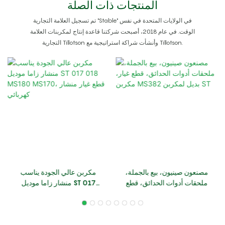
المنتجات ذات الصلة
تم تسجيل العلامة التجارية "Stable" في الولايات المتحدة في نفس
الوقت. في عام 2018، أصبحت شركتنا قاعدة إنتاج لمكربنات العلامة
التجارية Tillotson وأنشأت شراكة استراتيجية مع Tillotson.
مصنعون صينيون، بيع بالجملة،
مكربن ​​عالي الجودة يناسب
ملحقات أدوات الحدائق، قطع
منشار زاما موديل ST 017
غيار، مكربن ​​MS382 بديل
018 MS180 MS170، قطع
لمكربن ​​ST
غيار منشار كهربائي