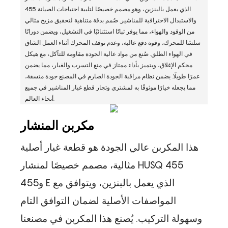
455 الذي يعمل بالبنزين، وهو مصمم خصيصًا لتلبية احتياجات الصيانة
والاستبدال الاحترافية للمناشير. صُمم بدقة متناهية لتحقيق مزيج مثالي
من الوقود والهواء، مما يوفر ثباتًا استثنائيًا في التشغيل، ويضمن دورانًا
سلسًا للمحرك، وقوة دفع عالية، وعدم توقف المحرك أثناء العمل الشاق
في الهواء الطلق. صُنع من مواد عالية الجودة مقاومة للتآكل، مع هيكل
محكم الإغلاق، ويتميز بأداء ممتاز في منع التسرب والغبار، مما يضمن
عمرًا طويلًا. يضمن نظام مراقبة الجودة الصارم في المصنع جودة متسقة،
مما يجعله خيارًا موثوقًا به لمشتري وتجار قطع غيار المناشير في جميع
أنحاء العالم.
مكربن ​​المنشار
هذا المكربن ​​عالي الجودة هو قطعة غيار أصلية
مثالية، مصمم خصيصًا لمنشار HUSQ 455
و455 E الذي يعمل بالبنزين، ويتوافق مع
المواصفات الأصلية لضمان التوافق التام
وسهولة التركيب. يُصنع هذا المكربن ​​في مصنعنا