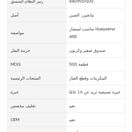
8409919100
رمز النظام المنسق
تيانجين، الصين
أصل
مناسب لمنشار Husqvarna
مواصفة
455
صندوق صغير وكرتون
حزمة النقل
500 قطعة
MOQ
المكربنات وقطع الغيار
المنتجات الرئيسية
خبرة تصنيعية تزيد عن 16 عامًا
خبرة
نعم
تغليف مخصص
نعم
OEM