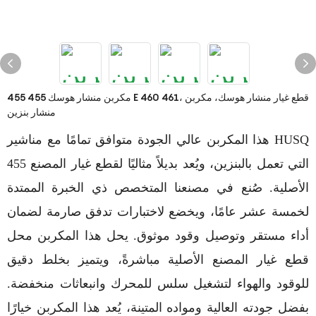
مكربن ​​منشار هوسك 455 455 E 460 461، قطع غيار منشار هوسك، مكربن
​​منشار بنزين
هذا المكربن ​​عالي الجودة متوافق تمامًا مع مناشير HUSQ
455 التي تعمل بالبنزين، ويُعد بديلاً مثاليًا لقطع غيار المصنع
الأصلية. صُنع في مصنعنا المتخصص ذي الخبرة الممتدة
لخمسة عشر عامًا، ويخضع لاختبارات تدفق صارمة لضمان
أداء مستقر وتوصيل وقود موثوق. يحل هذا المكربن ​​محل
قطع غيار المصنع الأصلية مباشرةً، ويتميز بخلط دقيق
للوقود والهواء لتشغيل سلس للمحرك وانبعاثات منخفضة.
بفضل جودته العالية ومواده المتينة، يُعد هذا المكربن ​​خيارًا