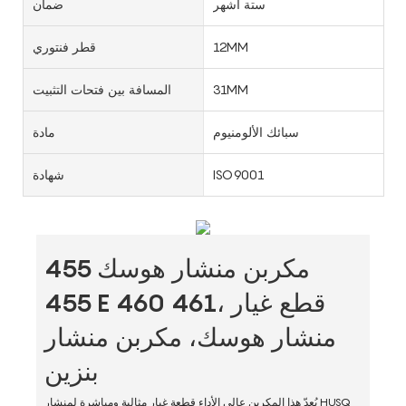
ستة أشهر
ضمان
12MM
قطر فنتوري
31MM
المسافة بين فتحات التثبيت
سبائك الألومنيوم
مادة
ISO9001
شهادة
مكربن ​​منشار هوسك 455
455 E 460 461، قطع غيار
منشار هوسك، مكربن ​​منشار
بنزين
يُعدّ هذا المكربن ​​عالي الأداء قطعة غيار مثالية ومباشرة لمنشار HUSQ