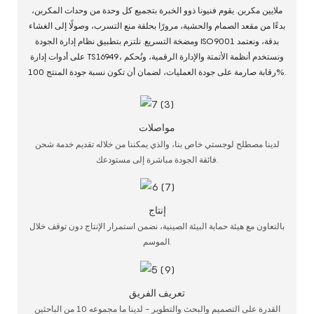
ملايين مكربن. يقوم فنيونا ذوو الخبرة بتجميع كل وحدة من وحدات المكربن،
بدءًا من مقعد الصمام والحشية، مرورًا بحلقة منع التسرب، وصولًا إلى الغشاء
ومضخة التسريع. نلتزم بتطبيق نظام إدارة الجودة ISO9001 بدقة، ونعتمد
على أدوات إدارة TS16949، ونستخدم أنظمة الأتمتة والإدارة الرقمية، ونُحكم
رقابة صارمة على جودة العمليات، لضمان أن تكون نسبة جودة المنتج 100%.
مواصلات
لدينا مصطلح لوجستي خاص بنا، والذي يمكننا من خلاله تقديم خدمة شحن
فائقة الجودة مباشرة إلى مستودعك.
إنتاج
بالتعاون مع هيئة حماية البيئة الصينية، نضمن استمرار الإنتاج دون توقف خلال
الموسم.
تعريف الفريق
القدرة على التصميم والبحث والتطوير - لدينا ما مجموعه 10 من الباحثين