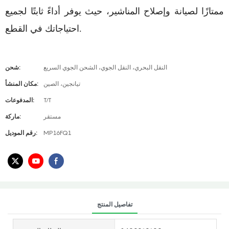
ممتازًا لصيانة وإصلاح المناشير، حيث يوفر أداءً ثابتًا لجميع
احتياجاتك في القطع.
النقل البحري، النقل الجوي، الشحن الجوي السريع
شحن:
تيانجين، الصين
مكان المنشأ:
T/T
المدفوعات:
مستقر
ماركة:
MP16FQ1
رقم الموديل:
تفاصيل المنتج