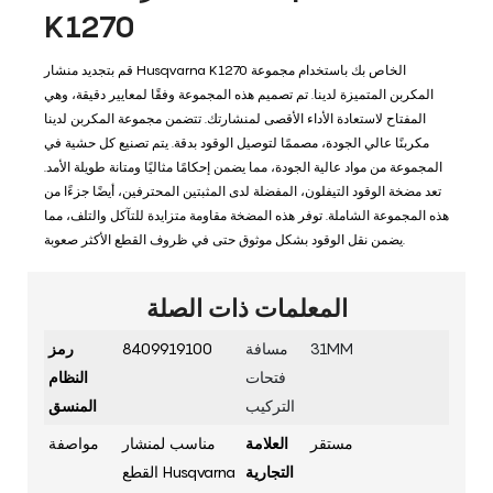
K1270
قم بتجديد منشار Husqvarna K1270 الخاص بك باستخدام مجموعة
المكربن ​​المتميزة لدينا. تم تصميم هذه المجموعة وفقًا لمعايير دقيقة، وهي
المفتاح لاستعادة الأداء الأقصى لمنشارتك. تتضمن مجموعة المكربن ​​لدينا
مكربنًا عالي الجودة، مصممًا لتوصيل الوقود بدقة. يتم تصنيع كل حشية في
المجموعة من مواد عالية الجودة، مما يضمن إحكامًا مثاليًا ومتانة طويلة الأمد.
تعد مضخة الوقود التيفلون، المفضلة لدى المثبتين المحترفين، أيضًا جزءًا من
هذه المجموعة الشاملة. توفر هذه المضخة مقاومة متزايدة للتآكل والتلف، مما
يضمن نقل الوقود بشكل موثوق حتى في ظروف القطع الأكثر صعوبة.
المعلمات ذات الصلة
31MM
مسافة
8409919100
رمز
فتحات
النظام
التركيب
المنسق
مستقر
العلامة
مناسب لمنشار
مواصفة
التجارية
القطع Husqvarna