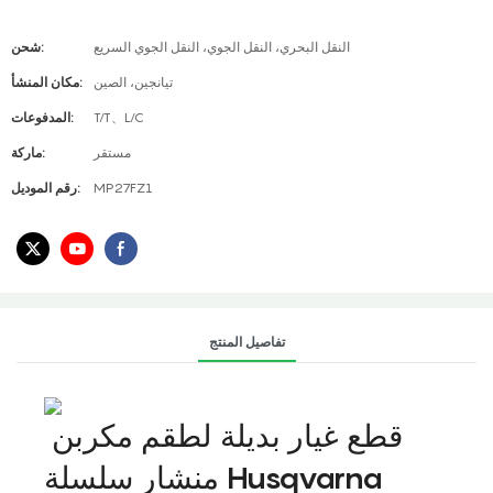
النقل البحري، النقل الجوي، النقل الجوي السريع
شحن:
تيانجين، الصين
مكان المنشأ:
T/T、L/C
المدفوعات:
مستقر
ماركة:
MP27FZ1
رقم الموديل:
تفاصيل المنتج
قطع غيار بديلة لطقم مكربن ​​
منشار سلسلة Husqvarna