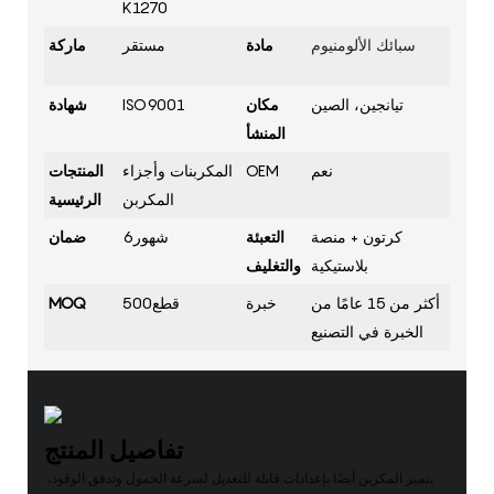
K1270
سبائك الألومنيوم
مادة
مستقر
ماركة
تيانجين، الصين
مكان
ISO9001
شهادة
المنشأ
نعم
OEM
المكربنات وأجزاء
المنتجات
المكربن
الرئيسية
كرتون + منصة
التعبئة
شهور6
ضمان
بلاستيكية
والتغليف
أكثر من 15 عامًا من
خبرة
قطع500
MOQ
الخبرة في التصنيع
تفاصيل المنتج
يتميز المكربن ​​أيضًا بإعدادات قابلة للتعديل لسرعة الخمول وتدفق الوقود،