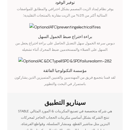
توفير الوقود
يوفر نظام إمداد الزيت المصمم بشكل احترافي والمطابق للمواصفات
المثالية أكثر من 25% من الزيت مقارنة بالمنتجات التقليدية؛
براءة اختراع ضبط الخمول السهل
دبوس سرعة الخمول سهل التعديل الحاصل على براءة اختراع يجعل من
السهل على العملاء والمستخدمين ضبط المحرك أثناء تشغيله.
مؤسسة التكنولوجيا الفائقة
لقد قمنا بتجميع فريق من المهندسين والفنيين المتميزين الذين يشاركون
باستمرار في البحث والتطوير.
سيناريو التطبيق
STABLE هي شركة متخصصة في تصنيع المكربنات & المورد المثالي.
تنتج الشركة بشكل أساسي مكربنات الحجاب الحاجز لمحركات
البنزين مثل مناشير القطع، ومنشار السلسلة، وقواطع الفرشاة،