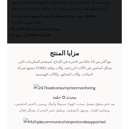
مما يسمح لك بضبط المحرك بدقة لتطبيقات القطع المختلفة والظروف
البيئية. سواء كنت تعمل في مناخات حارة وجافّة أو بيئات باردة ورطبة.
1 نفس غشاء المضخة والحشية الموجودة في مضخة Walbro
2 U.S.A. غشاء متري
3 صمام فحص إبرة المدخل الأصلي
4. إبر وقود Walbro الأصلية
مزايا المنتج
مع أكثر من 15 عامًا من الخبرة في الإنتاج، تُستخدم المكربنات التي
تنتجها شركة STABLE بشكل أساسي في الآلات الزراعية، وآلات وقاية
النباتات، وآلات الحدائق، والآلات الهندسية.
حلقة O محدثة
يعد ختم سطح مفصل سحب الهواء بسيطًا وأنيقًا، ويتميز بالختم الحقيقي،
ومقاوم للغبار، وسهل التشغيل، ويطيل عمر المحرك بشكل فعال.