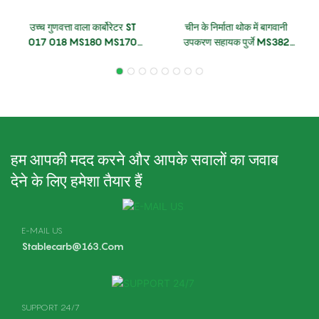
उच्च गुणवत्ता वाला कार्बोरेटर ST
चीन के निर्माता थोक में बागवानी
017 018 MS180 MS170
उपकरण सहायक पुर्जे MS382
मॉडल ZAMA चेनसॉ के लिए
कार्बोरेटर (ST कार्बोरेटर का
उपयुक्त है। यह कार्बोरेटर मशीन और
प्रतिस्थापन)
चेनसॉ के स्पेयर पार्ट्स में भी उपलब्ध
है।
हम आपकी मदद करने और आपके सवालों का जवाब
देने के लिए हमेशा तैयार हैं
E-MAIL US
Stablecarb@163.com
SUPPORT 24/7