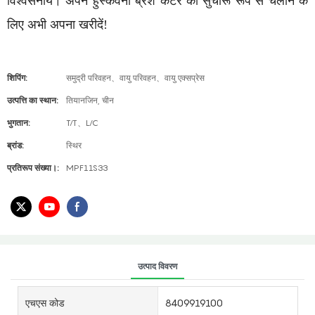
विश्वसनीय। अपने हुस्कवर्ना ब्रश कटर को सुचारू रूप से चलाने के
लिए अभी अपना खरीदें!
शिपिंग:
समुद्री परिवहन、वायु परिवहन、वायु एक्सप्रेस
उत्पत्ति का स्थान:
तियानजिन, चीन
भुगतान:
T/T、L/C
ब्रांड:
स्थिर
प्रतिरूप संख्या।:
MPF11S33
उत्पाद विवरण
एचएस कोड
8409919100