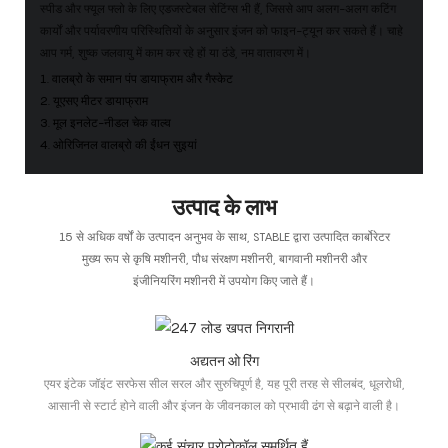
स्पीड और फ्यूल फ्लो के लिए एडजस्टेबल सेटिंग्स भी हैं, जिससे आप अलग-अलग कटिंग
कार्यों और पर्यावरणीय परिस्थितियों के अनुसार इंजन को फाइन-ट्यून कर सकते हैं। चाहे
आप गर्म, शुष्क जलवायु में काम कर रहे हों या ठंडे, नम वातावरण में।
1. वालब्रो के समान पंप डायाफ्राम और गैस्केट
2. यूएसए मीटर डायाफ्राम
3. मूल इनलेट-नीडल चेक वाल्व
4. ओरिजिनल वालब्रो की ईंधन सुइयां
उत्पाद के लाभ
15 से अधिक वर्षों के उत्पादन अनुभव के साथ, STABLE द्वारा उत्पादित कार्बोरेटर
मुख्य रूप से कृषि मशीनरी, पौध संरक्षण मशीनरी, बागवानी मशीनरी और
इंजीनियरिंग मशीनरी में उपयोग किए जाते हैं।
अद्यतन ओ रिंग
एयर इंटेक जॉइंट सरफेस सील सरल और सुरुचिपूर्ण है, यह पूरी तरह से सीलबंद, धूलरोधी,
आसानी से स्टार्ट होने वाली और इंजन के जीवनकाल को प्रभावी ढंग से बढ़ाने वाली है।