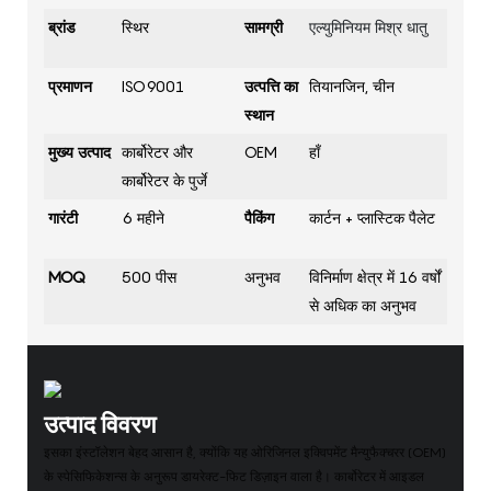
ब्रांड
स्थिर
सामग्री
एल्युमिनियम मिश्र धातु
प्रमाणन
ISO9001
उत्पत्ति का
तियानजिन, चीन
स्थान
मुख्य उत्पाद
कार्बोरेटर और
OEM
हाँ
कार्बोरेटर के पुर्जे
गारंटी
6 महीने
पैकिंग
कार्टन + प्लास्टिक पैलेट
MOQ
500 पीस
अनुभव
विनिर्माण क्षेत्र में 16 वर्षों
से अधिक का अनुभव
उत्पाद विवरण
इसका इंस्टॉलेशन बेहद आसान है, क्योंकि यह ओरिजिनल इक्विपमेंट मैन्युफैक्चरर (OEM)
के स्पेसिफिकेशन्स के अनुरूप डायरेक्ट-फिट डिज़ाइन वाला है। कार्बोरेटर में आइडल