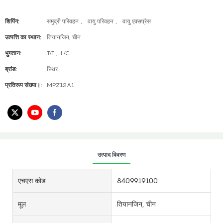
शिपिंग:
समुद्री परिवहन 、 वायु परिवहन 、 वायु एक्सप्रेस
उत्पत्ति का स्थान:
तियानजिन, चीन
भुगतान:
T/T、L/C
ब्रांड:
स्थिर
प्रतिरूप संख्या।:
MPZ12A1
उत्पाद विवरण
एचएस कोड
8409919100
मूल
तियानजिन, चीन