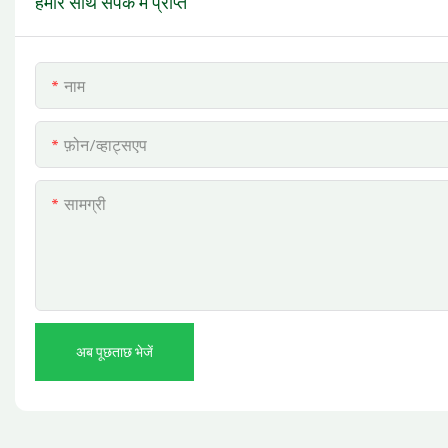
हमारे साथ संपर्क में प्राप्त
नाम
फ़ोन/व्हाट्सएप
सामग्री
अब पूछताछ भेजें