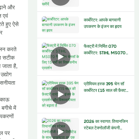
कार्बोरेटर कैसे खरीदें
ढ़ाने और
 एवं
कार्बोरेटर: आपके बागवानी
े हुए ऐसे
उपकरण के इंजन का हृदय
और
फैक्ट्री में निर्मित 070
पालन करते
कार्बोरेटर: STIHL MS070
रा सटीक
गैसोलीन चेनसॉ के लिए 15 वर्षों
 जाता है,
का विश्वसनीय प्रदर्शन
उद्योग
्वसनीयता
प्रीमियम हस्क 395 चेन सॉ
कार्बोरेटर (15 साल की फ़ैक्टरी
वारंटी) – इंजन के प्रदर्शन
टिकाऊ
और विश्वसनीयता को बढ़ाता है
गीचे में
उपकरणों
2026 का स्वागत: तियानजिन
स्टेबल टेक्नोलॉजी कंपनी
बल पर
लिमिटेड के साथ उत्कृष्टता का