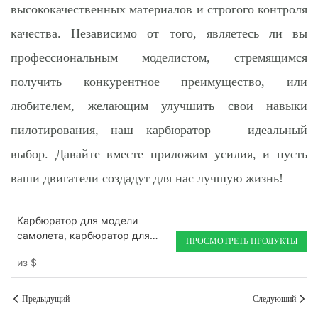
высококачественных материалов и строгого контроля
качества. Независимо от того, являетесь ли вы
профессиональным моделистом, стремящимся
получить конкурентное преимущество, или
любителем, желающим улучшить свои навыки
пилотирования, наш карбюратор — идеальный
выбор. Давайте вместе приложим усилия, и пусть
ваши двигатели создадут для нас лучшую жизнь!
Карбюратор для модели
самолета, карбюратор для
ПРОСМОТРЕТЬ ПРОДУКТЫ
парамотора 110 куб. см,
из
$
карбюратор для модели
самолета, карбюратор
Carburador
Предыдущий
Следующий