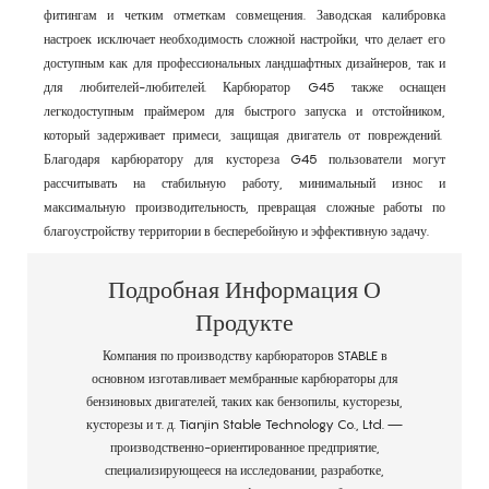
фитингам и четким отметкам совмещения. Заводская калибровка
настроек исключает необходимость сложной настройки, что делает его
доступным как для профессиональных ландшафтных дизайнеров, так и
для любителей-любителей. Карбюратор G45 также оснащен
легкодоступным праймером для быстрого запуска и отстойником,
который задерживает примеси, защищая двигатель от повреждений.
Благодаря карбюратору для кустореза G45 пользователи могут
рассчитывать на стабильную работу, минимальный износ и
максимальную производительность, превращая сложные работы по
благоустройству территории в бесперебойную и эффективную задачу.
Подробная Информация О
Продукте
Компания по производству карбюраторов STABLE в
основном изготавливает мембранные карбюраторы для
бензиновых двигателей, таких как бензопилы, кусторезы,
кусторезы и т. д. Tianjin Stable Technology Co., Ltd. —
производственно-ориентированное предприятие,
специализирующееся на исследовании, разработке,