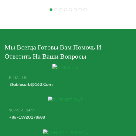
Кустореза Husq GZ40,
Двигателей HUSQ 260
Карбюраторы. Замена
330, Запчасти Для
Карбюраторов Husq GZ40.
Двигателей Кусторезов И
Триммеров, Обогащенный
Карбюратор.
Мы Всегда Готовы Вам Помочь И
Ответить На Ваши Вопросы
E-MAIL US
Stablecarb@163.com
SUPPORT 24/7
+86-13920178688