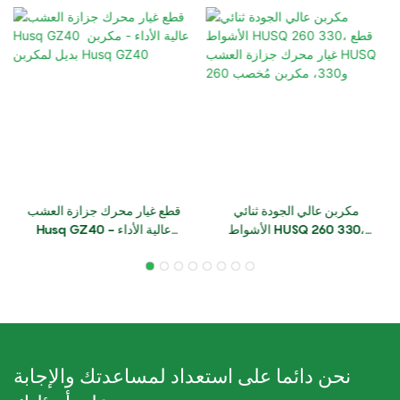
مكربن ​​عالي الجودة ثنائي
قطع غيار محرك جزازة العشب
الأشواط HUSQ 260 330،
Husq GZ40 عالية الأداء -
قطع غيار محرك جزازة العشب
مكربن ​​بديل لمكربن ​​Husq
HUSQ 260 و330، مكربن ​​
GZ40
مُخصب
نحن دائما على استعداد لمساعدتك والإجابة