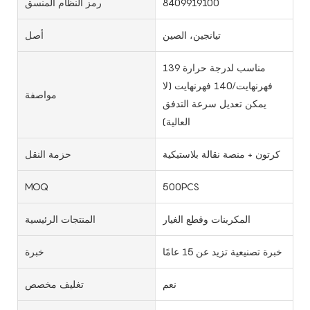
8409919100
رمز النظام المنسق
تيانجين، الصين
أصل
مناسب لدرجة حرارة 139
فهرنهايت/140 فهرنهايت (لا
مواصفة
يمكن تعديل سرعة التدفق
العالية)
كرتون + منصة نقالة بلاستيكية
حزمة النقل
MOQ
500PCS
المكربنات وقطع الغيار
المنتجات الرئيسية
خبرة تصنيعية تزيد عن 15 عامًا
خبرة
نعم
تغليف مخصص