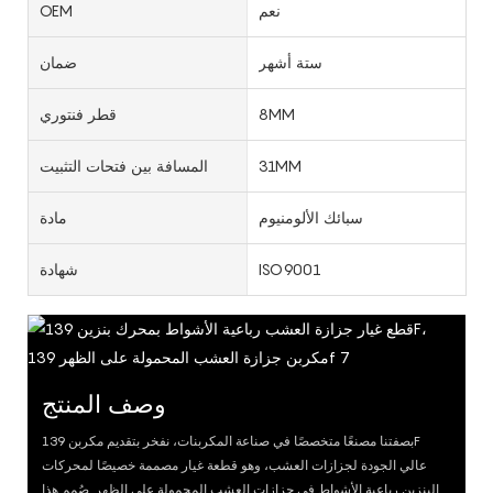
نعم
OEM
ستة أشهر
ضمان
8MM
قطر فنتوري
31MM
المسافة بين فتحات التثبيت
سبائك الألومنيوم
مادة
ISO9001
شهادة
وصف المنتج
بصفتنا مصنعًا متخصصًا في صناعة المكربنات، نفخر بتقديم مكربن ​​139F
عالي الجودة لجزازات العشب، وهو قطعة غيار مصممة خصيصًا لمحركات
البنزين رباعية الأشواط في جزازات العشب المحمولة على الظهر. صُمم هذا