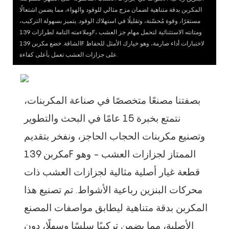
المكربن ​​بدقة متناهية لضمان مزج مثالي للوقود والهواء، مما يضمن اشتعالًا
مستقرًا، وقوة مُحسّنة، وتقليلًا في استهلاك الوقود. يتميز بسهولة التركيب،
وملاءمته التامة لطرازات 139F، ومتانته الاستثنائية لتحمل مهام جز العشب
الشاقة. خضع مكربن ​​139F لاختبارات أداء صارمة، وهو خيارك الأمثل للحفاظ
على جزازات العشب تعمل بأعلى كفاءة.
بصفتنا مصنعًا متخصصًا في صناعة المكربنات،
نتمتع بخبرة 15 عامًا في البحث والتطوير
وتصنيع مكربنات الحجاب الحاجز، ونفخر بتقديم
مكربن ​​139F الممتاز لجزازات العشب - وهو
قطعة غيار أصلية مثالية لجزازات العشب ذات
محركات البنزين رباعية الأشواط. تم تصنيع هذا
المكربن ​​بدقة متناهية ليطابق مواصفات المصنع
الأصلية، مما يضمن تركيبًا سلسًا وسهلًا، دون