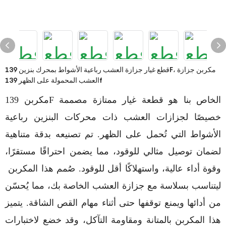
قطع غيار جزازة العشب رباعية الأشواط بمحرك بنزين 139F، مكربن ​​جزازة
العشب المحمولة على الظهر 139f
مكربن ​​139F الخاص بنا هو قطعة غيار ممتازة مصممة
خصيصًا لجزازات العشب ذات محركات البنزين رباعية
الأشواط التي تُحمل على الظهر. تم تصنيعه بدقة متناهية
لضمان توصيل مثالي للوقود، مما يضمن احتراقًا مستقرًا،
وقوة أداء عالية، واستهلاكًا أقل للوقود. صُمم هذا المكربن ​​
ليتناسب بسلاسة مع جزازة العشب الخاصة بك، مما يُحسّن
من أدائها ويمنع توقفها حتى أثناء مهام القص الشاقة. يتميز
هذا المكربن ​​بالمتانة ومقاومة التآكل، وقد خضع لاختبارات