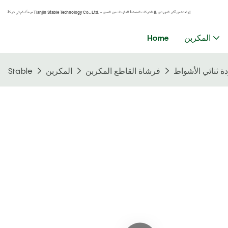
مرحبًا بكم في شركة Tianjin Stable Technology Co., Ltd. - واحدة من أكبر الموردين & الشركات المصنعة للمكربنات من الصين!
المكربن
Home
فرشاة القاطع المكربن
المكربن
Stable