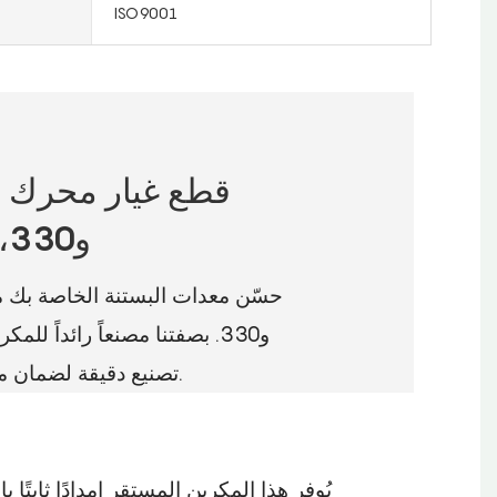
ISO9001
جزازة العشب HUSQ 260 و330، مكربن ​​مُخصب
حسّن معدات البستنة الخاصة بك مع 
تصنيع دقيقة لضمان متانة استثنائية، ومقاومة للتآكل، وعمر خدمة طويل حتى في ظروف العمل الشاقة.
يُوفر هذا المكربن ​​المستقر إمدادًا ثابتًا 