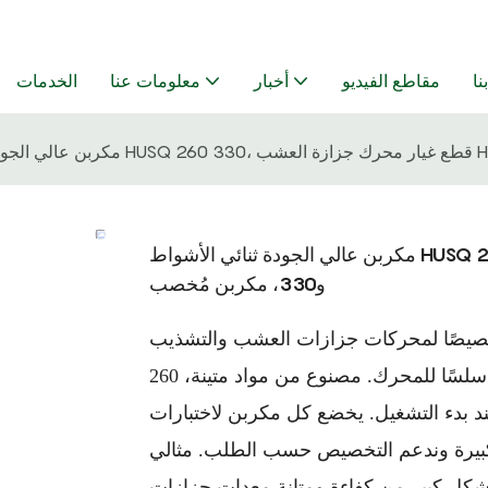
نا
مقاطع الفيديو
أخبار
معلومات عنا
الخدمات
مكربن ​​عالي الجودة ثنائي الأشواط HUSQ 260 330، قطع غيار محرك جزازة العشب HUSQ 260
و330، مكربن ​​مُخصب
صيصًا لمحركات جزازات العشب والتشذيب HUSQ
260 و330. يوفر خلطًا مستقرًا للوقود، وأداءً موثوقًا، وتشغيلًا سلسًا للمحرك. مصنوع من مواد متينة،
ند بدء التشغيل. يخضع كل مكربن ​​لاختبارات
 كبيرة وندعم التخصيص حسب الطلب. مثالي
 بشكل كبير من كفاءة ومتانة معدات جزازات