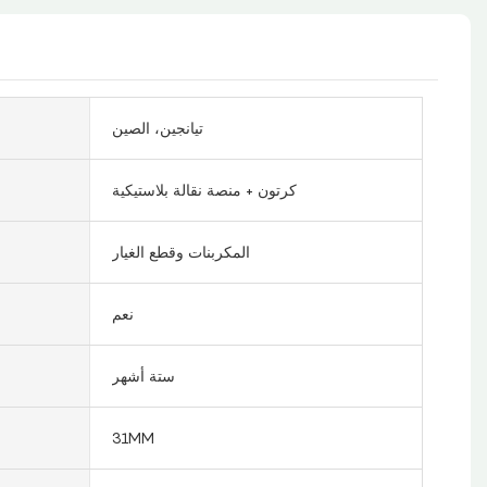
تيانجين، الصين
كرتون + منصة نقالة بلاستيكية
المكربنات وقطع الغيار
نعم
ستة أشهر
31MM