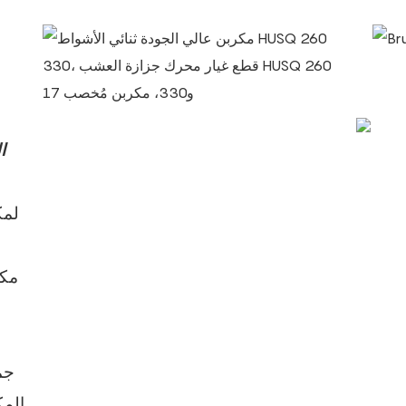
ا
لمك
مكر
المك