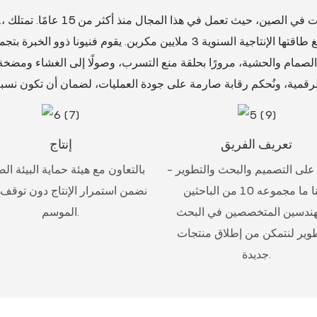
الشركة 10 خطوط تجميع للمكربنات، وتبلغ طاقتها الإنتاجية السنوية 3 ملايين م
صمام والحشية، مرورًا بحلقة منع التسرب، وصولًا إلى الغشاء ومضخة التسريع. نلتزم بتطبيق
تعريف الفريق
إنتاج
 على التصميم والبحث والتطوير -
بالتعاون مع هيئة حماية البيئة الص
لدينا ما مجموعه 10 من الباحثين
نضمن استمرار الإنتاج دون توقف
هندسين المتخصصين في البحث
الموسم.
طوير لنتمكن من إطلاق منتجات
جديدة.