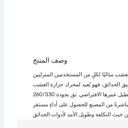
وصف المنتج
 العشب مثاليًا لكلٍ من المستخدمين المنزليين
الحدائق، فهو يُعيد لمحرك جزازة العشب HUSQ
260/330 كفاءته القصوى ويُطيل عمرها الافتراضي. ثق بجودة
 مباشرةً من المصنع للحصول على أداءٍ مستقر