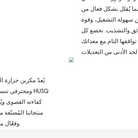
ما يُقلل بشكل فعال من
ن سهولة التشغيل، وقوة
حدائق والتشذيب. تخضع كل
افقها التام مع معداتك
يُعدّ مكربن ​​جزازة
ومحترفي تنسيق 
منتجاتنا المُصنّعة
وفعّال من حيث التكلفة وطويل الأمد لأدوات الحدائق.