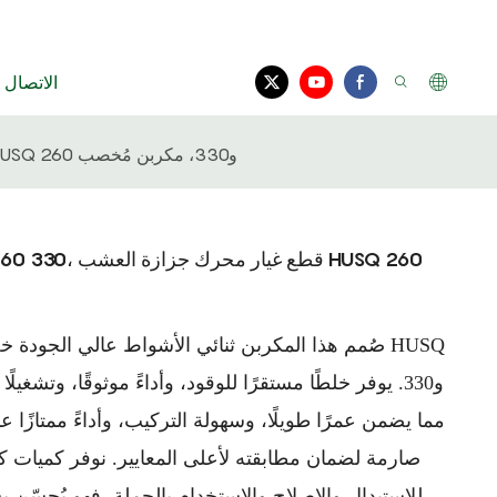
الاتصال ب
مكربن ​​عالي الجودة ثنائي الأشواط HUSQ 260 330، قطع غيار محرك جزازة العشب HUSQ 260 و330، مكربن ​​مُخصب
صُمم هذا المكربن ​​ثنائي الأشواط عالي الجودة خ
مما يضمن عمرًا طويلًا، وسهولة التركيب، وأداءً ممتازًا ع
صارمة لضمان مطابقته لأعلى المعايير. نوفر كميات
للاستبدال والإصلاح والاستخدام بالجملة، فهو يُحسّن