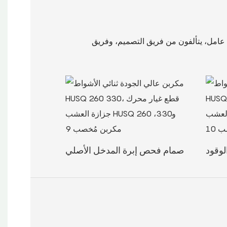
نحن شركة مصنعة راسخة لإضاءة المنازل منذ عام 1992. تشغل الشركة مساحة 18000 فدان، ويعمل بها 1200 عامل، يتألفون من فريق التصميم، وفريق
لوقود
صمام فحص إبرة المدخل الأصلي