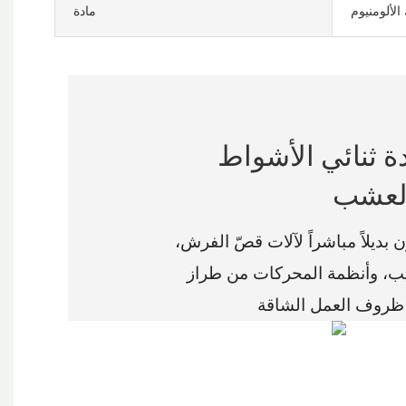
الألومنيوم
مادة
ط HUSQ 260 330، قطع غيار محرك
بديلاً مباشراً لآلات قصّ الفرش،
ن طراز HUSQ 260 و330. بصفتنا مصنعاً رائداً للمكربنات، نستخدم مواد متينة وتقنيات