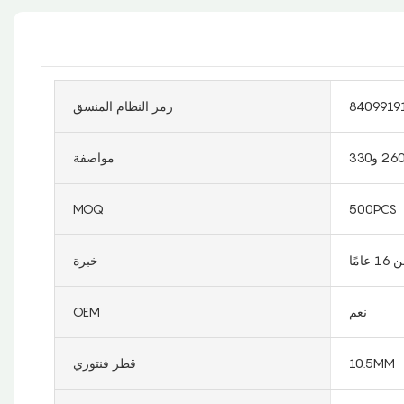
8409919
رمز النظام المنسق
مواصفة
MOQ
500PCS
مًا
خبرة
نعم
OEM
10.5MM
قطر فنتوري