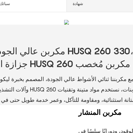
شهادة
سبائك 
مكربن ​​عالي الجودة ثنائي الأشوا
مكربننا ثنائي الأشواط عالي الجودة، المصمم بخبرة ليكون 
وآلات التشذيب، وأنظمة المحركات م
مكربن ​​المنشار
بالوقود، ودورانًا سلسًا في