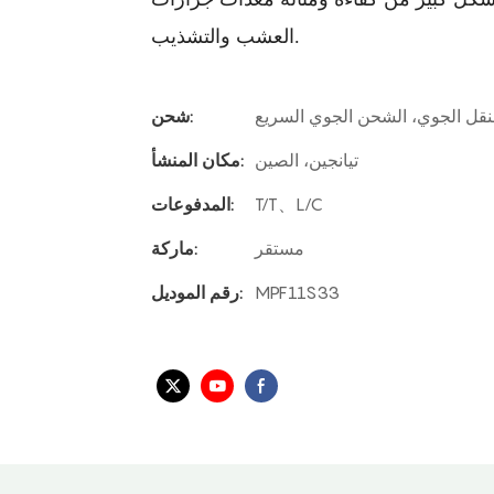
العشب والتشذيب.
لنقل الجوي، الشحن الجوي السريع
شحن:
تيانجين، الصين
مكان المنشأ:
T/T、L/C
المدفوعات:
مستقر
ماركة:
MPF11S33
رقم الموديل: