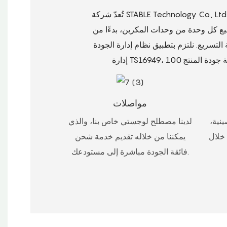
تُعدّ شركة STABLE Technology Co., Ltd.، إحدى الشركات الرائدة في تصنيع المكربنات في الصين، حيث تعمل في هذا المجال منذ أكثر من 15 عامًا. تمتلك
كربن. يقوم فنيونا ذوو الخبرة بتجميع كل وحدة من وحدات المكربن، بدءًا من
 نظام إدارة الجودة ISO9001 بدقة، ونعتمد على أدوات
مواصلات
ينية،
لدينا مصطلح لوجستي خاص بنا، والذي
 خلال
يمكننا من خلاله تقديم خدمة شحن
فائقة الجودة مباشرة إلى مستودعك.