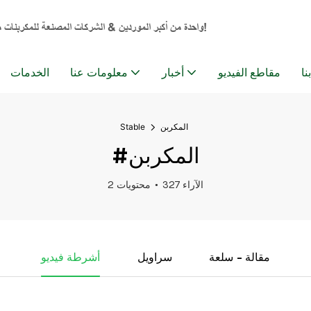
مرحبًا بكم في شركة Tianjin Stable Technology Co., Ltd. - واحدة من أكبر الموردين & الشركات المصنعة للمكربنات من الصين!
نا
مقاطع الفيديو
أخبار
معلومات عنا
الخدمات
المكربن
Stable
#المكربن
327 الآراء
2 محتويات
مقالة - سلعة
سراويل
أشرطة فيديو