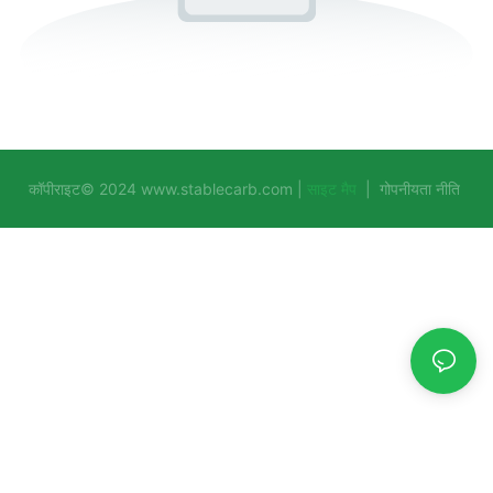
कॉपीराइट© 2024
www.stablecarb.com
|
साइट मैप
|
गोपनीयता नीति