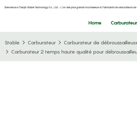
Bienvenue à Tianjin Stable Technology Co., Ltd. - L'un des plus grands fournisseurs & Fabricants de carburateurs de 
Home
Carburateu
Stable
Carburateur
Carburateur de débroussailleus
Carburateur 2 temps haute qualité pour débroussaille