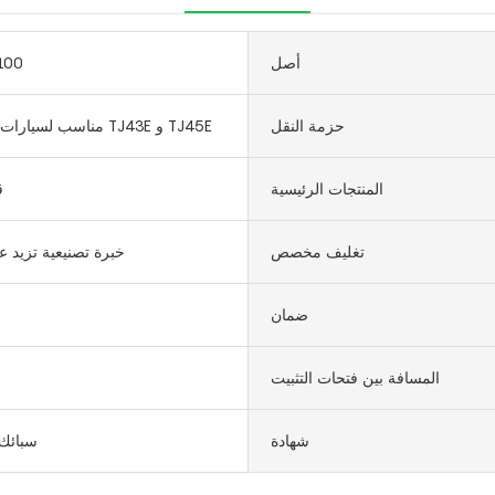
أصل
100
حزمة النقل
مناسب لسيارات كاواساكي TJ43E و TJ45E
المنتجات الرئيسية
0
تغليف مخصص
خبرة تصنيعية تزيد عن 16 عا
ضمان
المسافة بين فتحات التثبيت
شهادة
سبائك 