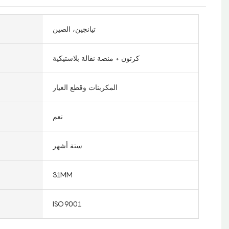
تيانجين، الصين
كرتون + منصة نقالة بلاستيكية
المكربنات وقطع الغيار
نعم
ستة أشهر
31MM
ISO9001