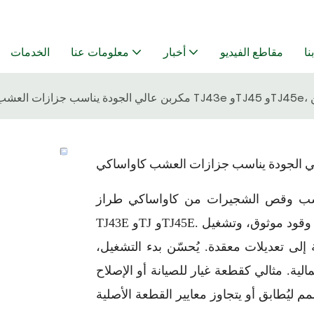
نا
مقاطع الفيديو
أخبار
معلومات عنا
الخدمات
ربن
لعشب وقص الشجيرات من كاواساكي طراز
TJ43E وTJ وTJ45E. مصنوع من مواد عالية الجودة لضمان أداء مستقر، وتوصيل وقود موثوق، وتشغيل
لى تعديلات معقدة. يُحسّن بدء التشغيل،
ة. مثالي كقطعة غيار للصيانة أو الإصلاح