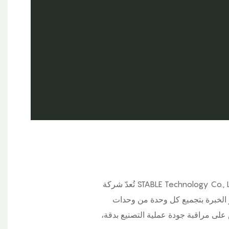
تُعدّ شركة STABLE Technology Co., Ltd.، إحدى الشركات الرائدة في تصنيع المكربنات في الصين، حيث تعمل في هذا المجال منذ أكثر من 15 عامًا.
 السنوية 3 ملايين مكربن. يقوم فنيونا ذوو الخبرة بتجميع كل وحدة من وحدات
 على مراقبة جودة عملية التصنيع بدقة،