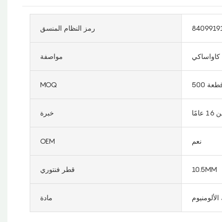
8409919
رمز النظام المنسق
مواصفة
50 قطعة
MOQ
مًا
خبرة
نعم
OEM
10.5MM
قطر فنتوري
الألومنيوم
مادة