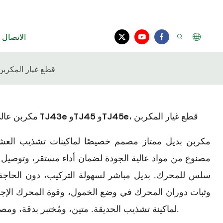
الاتصال ب
مكربن ​​عالي الجودة يناسب جزازات العشب كاواساكي TJ43e وTJ45 وTJ45e، قطع غيار المك
مكربن ​​عالي الجودة يناسب جزازات العشب كاواساكي TJ43e وTJ45 وTJ45e، قطع غيار المكربن
مكربن ​​بديل ممتاز مصمم خصيصًا لماكينات تشذيب ا
سلس للمحرك. بديل مباشر لسهولة التركيب، دون الحاجة إ
وثبات دوران المحرك في وضع الخمول، وقوة المحرك الإجمالي
لماكينة تشذيب الحديقة. متين، ومُختبر بدقة، ومصمم ليُطابق أو يتجاوز معايير القطعة الأصلية.