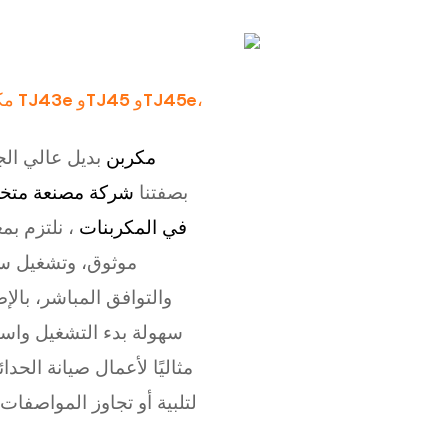
مكر
مكربن
​​بديل عالي 
شركة مصنعة مت
كاواساكي طرازات TJ43E وTJ45 وTJ45E. بصفتنا
في المكربنات
، نلتزم بم
موثوق، وتشغيل س
والتوافق المباشر، بالإ
سهولة بدء التشغيل واست
مثاليًا لأعمال صيانة الحد
لتلبية أو تجاوز المواصفات