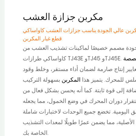
مكربن ​​جزازة العشب
بن ​​عالي الجودة يناسب جزازات العشب كاواساكي TJ43e وTJ45 وTJ45e،
قطع غيار المكربن
الجودة مصمم خصيصًا لماكينات تشذيب العشب من
خصصة
عايير إنتاج صارمة لضمان أداء مستقر، وخلط وقود
المكربن
لس للمحرك. يتميز هذا
​​بسهولة التركيب
ضافة إلى قوة ثابتة. كما أنه يحسن بشكل فعال من
قرار دوران المحرك في وضع الخمول، مما يجعله
ائق اليومية. تخضع جميع الوحدات لاختبارات شاملة
 الأصلية، مما يضمن عمرًا طويلًا لمعدات التشذيب
الخاصة بك.