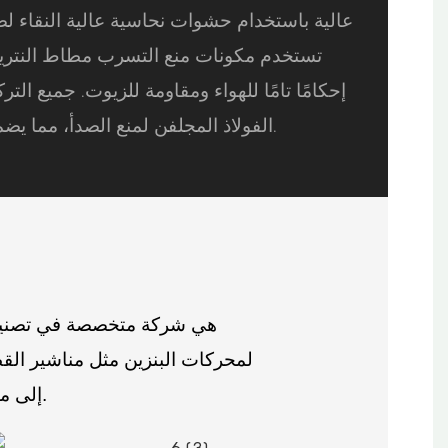
عالية باستخدام حشوات نحاسية عالية النقاء 
تستخدم مكونات منع التسرب مطاط النتريل
إحكامًا تامًا للهواء ومقاومة للزيوت. جميع الت
الفولاذ المجلفن لمنع الصدأ، مما يضمن عمرًا طويلًا وأداءً موثوقًا.
شركة STABLE هي شركة متخصصة في ت
لمحركات البنزين مثل مناشير القط
إلى مكربنات عائمة للطائرات، والطائرات بدون طيار، ونماذج الطائرات.