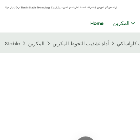
مرحبًا بكم في شركة Tianjin Stable Technology Co., Ltd. - واحدة من أكبر الموردين & الشركات المصنعة للمكربنات من الصين!
المكربن
Home
أداة تشذيب التحوط المكربن
المكربن
Stable