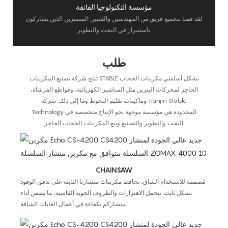
مؤسسة التكنولوجيا الفائقة
لقد قمنا بتجميع فريق من المهندسين والفنيين المتميزين الذين يشاركون
باستمرار في البحث والتطوير.
طلب
تنتج شركة تصنيع المكربنات STABLE بشكل أساسي مكربنات الحجاب
الحاجز لمحركات البنزين مثل المناشير الكهربائية، وقواطع الفرشاة،
وماكينات تقليم التحوط وما إلى ذلك. شركة Tianjin Stable
Technology المحدودة هي مؤسسة موجهة نحو الإنتاج متخصصة في
البحث والتطوير والتصنيع وبيع المكربنات الحجاب الحاجز.
CHAINSAW
مُصممة للاستخدام الشاق، تحافظ مكربنات منشارنا الثابتة على تدفق الوقود
بشكل ثابت. تتحمل الاهتزازات والظروف الجوية القاسية، ما يضمن أداء
منشاركم بكفاءة في أعمال الغابات الشاقة.