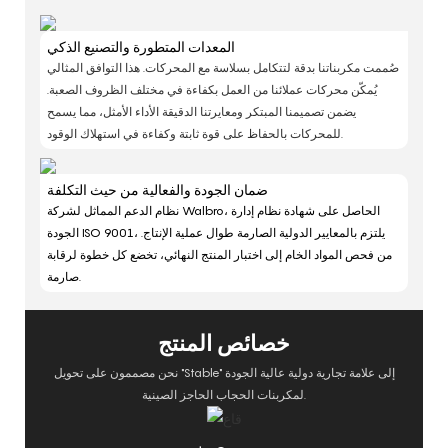
المعدات المتطورة والتصنيع الذكي
صُممت مكربناتنا بدقة لتتكامل بسلاسة مع المحركات. هذا التوافق المثالي
يُمكّن محركات عملائنا من العمل بكفاءة في مختلف الظروف الصعبة.
يضمن تصميمنا المبتكر ومعايرتنا الدقيقة الأداء الأمثل، مما يسمح
للمحركات بالحفاظ على قوة ثابتة وكفاءة في استهلاك الوقود.
ضمان الجودة والفعالية من حيث التكلفة
نظام الدعم المماثل لشركة Walbro، الحاصل على شهادة نظام إدارة
الجودة ISO 9001، يلتزم بالمعايير الدولية الصارمة طوال عملية الإنتاج.
من فحص المواد الخام إلى اختبار المنتج النهائي، تخضع كل خطوة لرقابة
صارمة.
خصائص المنتج
نحن مصممون على تحويل "Stable" إلى علامة تجارية دولية عالية الجودة
لمكربنات الحجاب الحاجز الصينية.