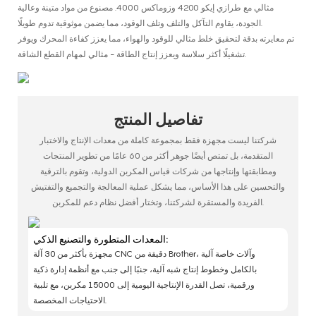
مثالي مع طرازي إيكو 4200 وزوماكس 4000. مصنوع من مواد متينة وعالية
الجودة، يقاوم التآكل والتلف وتلف الوقود، مما يضمن موثوقية تدوم طويلًا.
تم معايرته بدقة لتحقيق خلط مثالي للوقود والهواء، مما يعزز كفاءة المحرك ويوفر
تشغيلًا أكثر سلاسة ويعزز إنتاج الطاقة - مثالي لمهام القطع الشاقة.
تفاصيل المنتج
شركتنا ليست مجهزة فقط بمجموعة كاملة من معدات الإنتاج والاختبار
المتقدمة، بل تمتص أيضًا جوهر أكثر من 60 عامًا من تطوير المنتجات
ومطابقتها وإنتاجها من شركات قياس المكربن ​​الدولية، وتقوم بالترقية
والتحسين على هذا الأساس، مما يشكل عملية المعالجة والتجميع والتفتيش
الفريدة والمستقرة لشركتنا، وتختار أفضل نظام دعم للمكربن.
المعدات المتطورة والتصنيع الذكي:
مجهزة بأكثر من 30 آلة CNC دقيقة من Brother، وآلات خاصة آلية
بالكامل وخطوط إنتاج شبه آلية، جنبًا إلى جنب مع أنظمة إدارة ذكية
ورقمية، تصل القدرة الإنتاجية اليومية إلى 15000 مكربن، مع تلبية
الاحتياجات المخصصة.