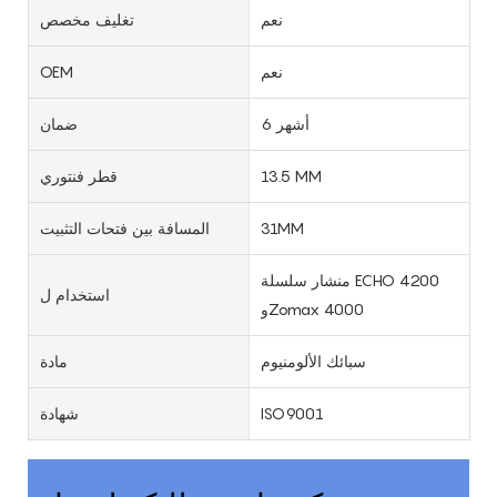
نعم
تغليف مخصص
نعم
OEM
6 أشهر
ضمان
13.5 MM
قطر فنتوري
31MM
المسافة بين فتحات التثبيت
منشار سلسلة ECHO 4200
استخدام ل
وZomax 4000
سبائك الألومنيوم
مادة
ISO9001
شهادة