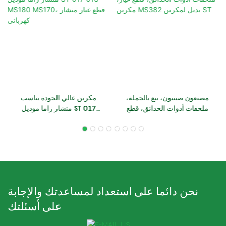
مصنعون صينيون، بيع بالجملة،
مكربن ​​عالي الجودة يناسب
ملحقات أدوات الحدائق، قطع
منشار زاما موديل ST 017
غيار، مكربن ​​MS382 بديل
018 MS180 MS170، قطع
لمكربن ​​ST
غيار منشار كهربائي
نحن دائما على استعداد لمساعدتك والإجابة
على أسئلتك