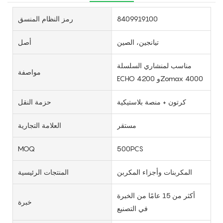
8409919100
رمز النظام المنسق
تيانجين، الصين
أصل
مناسب لمنشاري السلسلة
مواصفة
ECHO 4200 وZomax 4000
كرتون + منصة بلاستيكية
حزمة النقل
مستقر
العلامة التجارية
MOQ
500PCS
المكربنات وأجزاء المكربن
المنتجات الرئيسية
أكثر من 15 عامًا من الخبرة
خبرة
في التصنيع