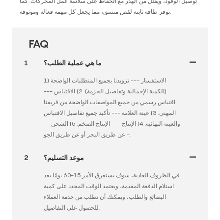
توصيل الوقود، ويقلل من الهدر مع الحفاظ على سلاسة عمل المحركات. كما
توفر طاقة ثابتة لقص متسق، مما يجعل كل مهمة فعالة وموثوقة.
FAQ
ما هي عملية الطلب؟
1
1) الاستفسار --- تزويدنا بجميع المتطلبات الواضحة
(الكمية الإجمالية وتفاصيل الحزمة). 2) الاقتباس ---
اقتباس رسمي من جميع المواصفات الواضحة من فريقنا
المهني. 3) عينة العلامة --- تأكيد جميع تفاصيل الاقتباس
والعينة النهائية. 4) الإنتاج --- الإنتاج الضخم. 5) الشحن --
- عن طريق البحر أو عن طريق الجو.
موعد التسليم؟
2
في الظروف العادية، سوف يستغرق الأمر 15-60 يومًا بعد
استلام الدفعة المقدمة، ويعتمد الوقت المحدد على كمية
البضائع والطلب، ويمكنك أن تطلب من خدمة العملاء
للحصول على التفاصيل.