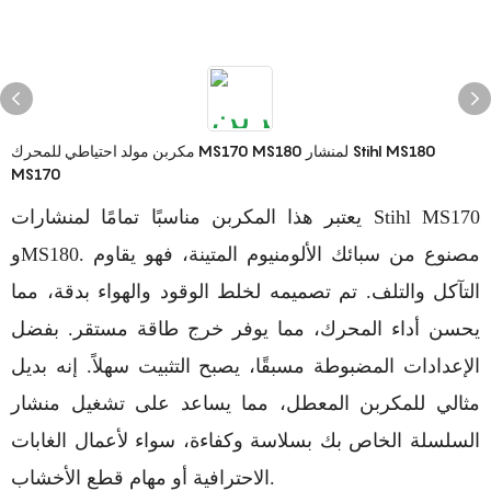
مكربن مولد احتياطي للمحرك MS170 MS180 لمنشار Stihl MS180
MS170
يعتبر هذا المكربن مناسبًا تمامًا لمنشارات Stihl MS170
وMS180. مصنوع من سبائك الألومنيوم المتينة، فهو يقاوم
التآكل والتلف. تم تصميمه لخلط الوقود والهواء بدقة، مما
يحسن أداء المحرك، مما يوفر خرج طاقة مستقر. بفضل
الإعدادات المضبوطة مسبقًا، يصبح التثبيت سهلاً. إنه بديل
مثالي للمكربن المعطل، مما يساعد على تشغيل منشار
السلسلة الخاص بك بسلاسة وكفاءة، سواء لأعمال الغابات
الاحترافية أو مهام قطع الأخشاب.