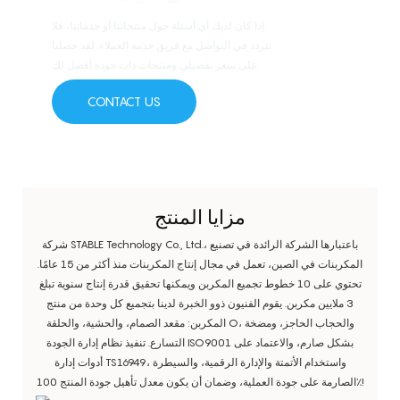
إذا كان لديك أي أسئلة حول منتجاتنا أو خدماتنا، فلا
تتردد في التواصل مع فريق خدمة العملاء. لقد حصلنا
على سعر تفضيلي ومنتجات ذات جودة أفضل لك.
CONTACT US
مزايا المنتج
شركة STABLE Technology Co., Ltd.، باعتبارها الشركة الرائدة في تصنيع
المكربنات في الصين، تعمل في مجال إنتاج المكربنات منذ أكثر من 15 عامًا.
تحتوي على 10 خطوط تجميع المكربن ويمكنها تحقيق قدرة إنتاج سنوية تبلغ
3 ملايين مكربن. يقوم الفنيون ذوو الخبرة لدينا بتجميع كل وحدة من منتج
المكربن: مقعد الصمام، والحشية، والحلقة O، والحجاب الحاجز، ومضخة
التسارع. تنفيذ نظام إدارة الجودة ISO9001 بشكل صارم، والاعتماد على
أدوات إدارة TS16949، واستخدام الأتمتة والإدارة الرقمية، والسيطرة
الصارمة على جودة العملية، وضمان أن يكون معدل تأهيل جودة المنتج 100٪!