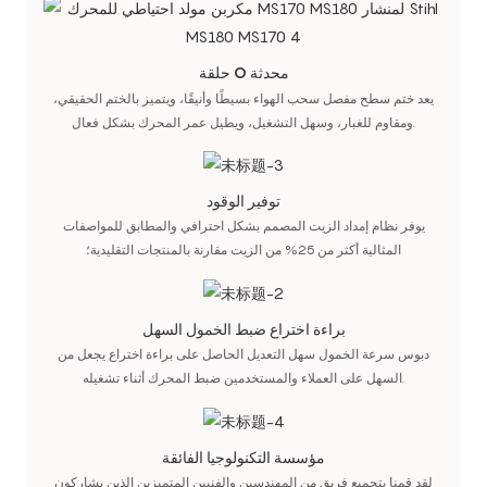
حلقة O محدثة
يعد ختم سطح مفصل سحب الهواء بسيطًا وأنيقًا، ويتميز بالختم الحقيقي،
ومقاوم للغبار، وسهل التشغيل، ويطيل عمر المحرك بشكل فعال.
توفير الوقود
يوفر نظام إمداد الزيت المصمم بشكل احترافي والمطابق للمواصفات
المثالية أكثر من 25% من الزيت مقارنة بالمنتجات التقليدية؛
براءة اختراع ضبط الخمول السهل
دبوس سرعة الخمول سهل التعديل الحاصل على براءة اختراع يجعل من
السهل على العملاء والمستخدمين ضبط المحرك أثناء تشغيله.
مؤسسة التكنولوجيا الفائقة
لقد قمنا بتجميع فريق من المهندسين والفنيين المتميزين الذين يشاركون