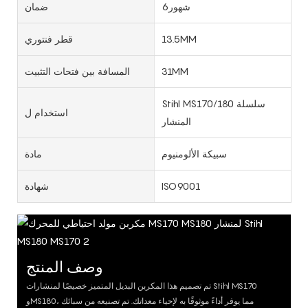
شهور6
ضمان
13.5MM
قطر فنتوري
31MM
المسافة بين فتحات التثبيت
Stihl MS170/180 سلسلة
استخدام ل
المنشار
سبيكة الألومنيوم
مادة
ISO9001
شهادة
وصف المنتج
تم تصميم هذا المكربن البديل المتميز خصيصًا لمنشارات Stihl MS170
وMS180، مما يوفر أداءً موثوقًا به لإحياء معداتك. تم تصنيعه من سبائك