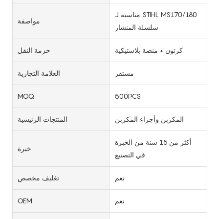
مناسبة لـ STIHL MS170/180
مواصفة
سلسلة المنشار
كرتون + منصة بلاستيكية
حزمة النقل
مستقر
العلامة التجارية
MOQ
500PCS
المكربن وأجزاء المكربن
المنتجات الرئيسية
أكثر من 15 سنة من الخبرة
خبرة
في التصنيع
نعم
تغليف مخصص
نعم
OEM