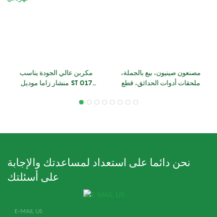
مصنعون صينيون، بيع بالجملة،
مكربن ​​عالي الجودة يناسب
ملحقات أدوات الحدائق، قطع
منشار زاما موديل ST 017
غيار، مكربن ​​MS382 بديل
018 MS180 MS170، قطع
لمكربن ​​ST
غيار منشار كهربائي
نحن دائما على استعداد لمساعدتك والإجابة
على أسئلتك
E-MAIL US