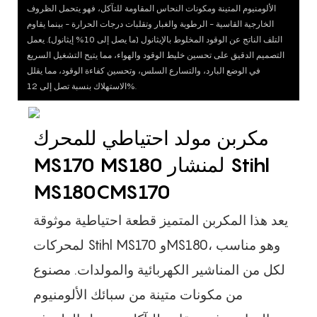
الألومنيوم المتينة ومكونات النحاس المقاومة للتآكل، فهو يتحمل الظروف
الخارجية القاسية - الرطوبة والغبار وتقلبات درجات الحرارة - بينما يقاوم
التلف الناتج عن الوقود المخلوط بالإيثانول (ما يصل إلى 10% إيثانول). يعمل
التصميم الدقيق على تحسين خليط الوقود والهواء، مما يتيح التشغيل السريع
في الوضع البارد، والتسارع السلس، وتحسين كفاءة الوقود، مما يقلل
الاستهلاك بنسبة تصل إلى 12%.
مكربن مولد احتياطي للمحرك
MS170 MS180 لمنشار Stihl
MS180CMS170
يعد هذا المكربن المتميز قطعة احتياطية موثوقة
لمحركات Stihl MS170 وMS180، وهو مناسب
لكل من المناشير الكهربائية والمولدات. مصنوع
من مكونات متينة من سبائك الألومنيوم