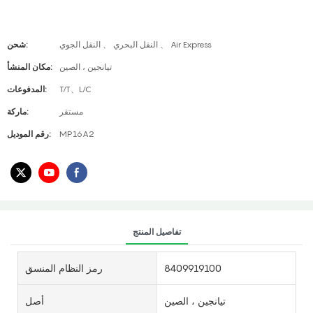
النقل البحري 、 النقل الجوي 、 Air Express
شحن:
تيانجين ، الصين
مكان المنشأ:
T/T、L/C
المدفوعات:
مستقر
ماركة:
MP16A2
رقم الموديل:
تفاصيل المنتج
8409919100
رمز النظام المنسق
تيانجين ، الصين
أصل