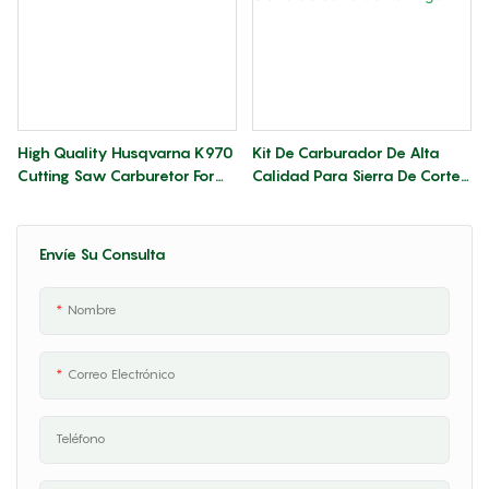
High Quality Husqvarna K970
Kit De Carburador De Alta
Cutting Saw Carburetor For
Calidad Para Sierra De Corte
Reliable Performance
Husqvarna K770, Piezas Para
Sierra De Corte De Hormigón.
Envíe Su Consulta
Nombre
Correo Electrónico
Teléfono