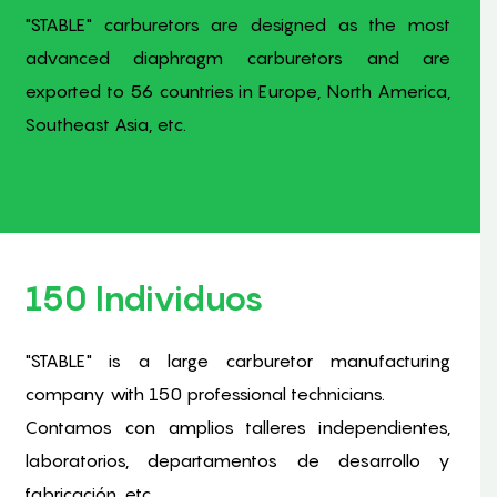
"STABLE" carburetors are designed as the most
advanced diaphragm carburetors and are
exported to 56 countries in Europe, North America,
Southeast Asia, etc.
150 Individuos
"STABLE" is a large carburetor manufacturing
company with 150 professional technicians.
Contamos con amplios talleres independientes,
laboratorios, departamentos de desarrollo y
fabricación, etc.