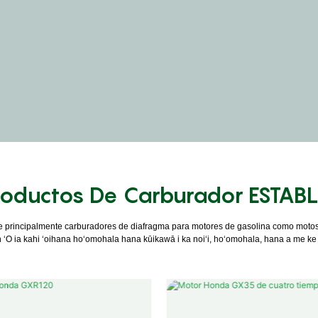
roductos De Carburador ESTABL
principalmente carburadores de diafragma para motores de gasolina como motosier
in ʻO ia kahi ʻoihana hoʻomohala hana kūikawā i ka noiʻi, hoʻomohala, hana a me ke 