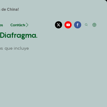
s de China!
os
Contáctenos
 Diafragma.
os que incluye