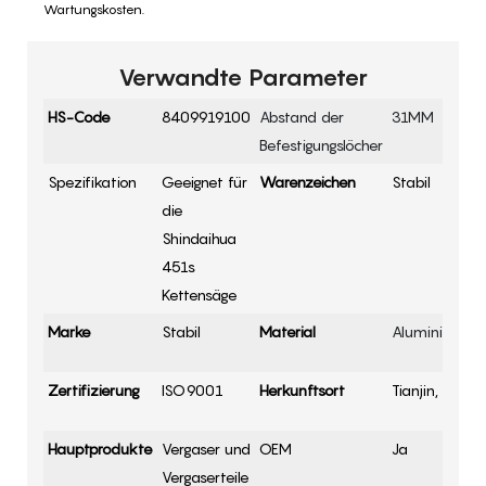
Wartungskosten.
Verwandte Parameter
HS-Code
8409919100
Abstand der
31MM
Befestigungslöcher
Spezifikation
Geeignet für
Warenzeichen
Stabil
die
Shindaihua
451s
Kettensäge
Marke
Stabil
Material
Aluminiumleg
Zertifizierung
ISO9001
Herkunftsort
Tianjin, China
Hauptprodukte
Vergaser und
OEM
Ja
Vergaserteile