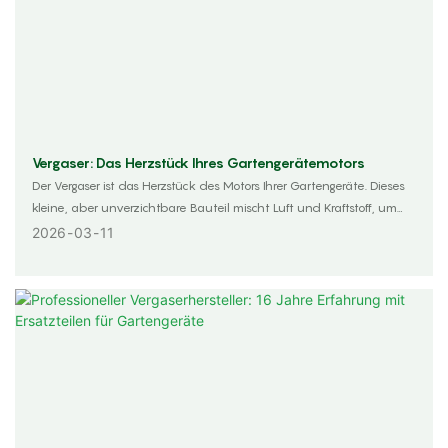
Vergaser: Das Herzstück Ihres Gartengerätemotors
Der Vergaser ist das Herzstück des Motors Ihrer Gartengeräte. Dieses
kleine, aber unverzichtbare Bauteil mischt Luft und Kraftstoff, um
Rasenmäher, Kettensägen und Trimmer anzutreiben. Ohne ihn läuft
2026
03
11
Ihr Motor einfach nicht. Wenn Sie verstehen, wie dieses Bauteil
funktioniert und wie Sie es warten, sparen Sie Zeit, Geld und
Nerven. Ob Sie professioneller Landschaftsgärtner oder Hobbygärtner
sind – grundlegende Vergaserkenntnisse sorgen dafür, dass Ihre
Geräte Saison für Saison reibungslos funktionieren.