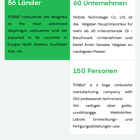
56 Länder
60 Unternehmen
"STABLE" carburetors are designed
Stabile Technologie Co., Ltd. Ist
as the most advanced
die
Vergaser
Hauptimporteur für
diaphragm carburetors and are
mehr als 60 internationale Öl -
exported to 56 countries in
Benchmark -Unternehmen und
Europe, North America, Southeast
bietet Ihnen bessere Vergaser zu
Asia, etc.
niedrigeren Preisen.
150 Personen
"STABLE" is a large carburetor
manufacturing company with
150 professional technicians.
Wir verfügen über große,
unabhängige Werkstätten,
Labore, Entwicklungs- und
Fertigungsabteilungen usw.