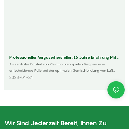
Professioneller Vergaserhersteller: 16 Jahre Erfahrung Mit
Ersatzteilen Für Gartengeräte
Als zentrales Bauteil von Kleinmotoren spielen Vergaser eine
entscheidende Rolle bei der optimalen Gemischbildung von Luft
und Kraftstoff. Dies beeinflusst direkt die Effizienz, Leistung und
2026
01
31
Stabilität von Geräten wie Rasenmähern, Kettensägen, Motorhacken
und anderen Gartengeräten. Dank 16 Jahren Erfahrung in der
Vergaserentwicklung und -fertigung hat sich unser Werk als
zuverlässiger und professioneller Partner für Kunden weltweit in der
Kleinmotoren- und Gartengeräteindustrie etabliert.
Wir Sind Jederzeit Bereit, Ihnen Zu