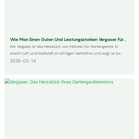
Wie Man Einen Guten Und Leistungsstarken Vergaser Für
Gartengeräte Kauft
Der Vergaser ist das Herzstück von Motoren für Gartengeräte. Er
mischt Luft und Kraftstoff im richtigen Verhältnis und sorgt so für
einen ruhigen und kraftvollen Betrieb. Ein Hochleistungsvergaser
2026
03
14
steigert die Effizienz von Rasenmähern, Trimmern und Motorhacken
und verlängert deren Lebensdauer. Die Auswahl des richtigen
Vergasers aus der Vielzahl an Optionen kann jedoch eine
Herausforderung sein. Dieser Artikel nennt Ihnen wichtige Kriterien,
die Ihnen helfen, einen hochwertigen und leistungsstarken Vergaser
zu finden, der optimal zu Ihren Geräten passt und häufige
Austausche sowie Leistungsprobleme vermeidet.