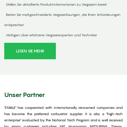
Stellen Sie detaillierte Produktinformationen zu Vergasern bereit
Bieten Sie maßgeschneiderte Vergaserlösungen, die Ihren Anforderungen
entsprechen
Verfügen über erfahrene Vergaserexperten und Techniker
LESEN SIE MEHR
Unser Partner
"STABLE" has cooperated with internationally renowned companies and
has become the preferred carburetor supplier. It is also a "high-tech
enterprise" evaluated by the National Torch Program and is well received
by many customers including YAT, Husqvarna, MITSUBISHI, Zomax,