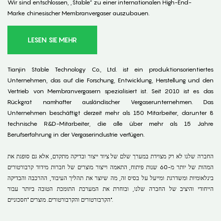
Wir sind entschlossen, „Stable“ zu einer internationalen High-End-
Marke chinesischer Membranvergaser auszubauen.
LESEN SIE MEHR
Tianjin Stable Technology Co., Ltd. ist ein produktionsorientiertes
Unternehmen, das auf die Forschung, Entwicklung, Herstellung und den
Vertrieb von Membranvergasern spezialisiert ist. Seit 2010 ist es das
Rückgrat namhafter ausländischer Vergaserunternehmen. Das
Unternehmen beschäftigt derzeit mehr als 150 Mitarbeiter, darunter 8
technische R&D-Mitarbeiter, die alle über mehr als 15 Jahre
Berufserfahrung in der Vergaserindustrie verfügen.
החברה שלנו לא רק מצוידת במערך שלם של ציוד ייצור ובדיקה מתקדם, אלא גם סופגת את
המהות של יותר מ-60 שנות פיתוח, התאמה וייצור מוצרים של חברות מידוד קרבורטורים
בינלאומיות ומשדרגת ומייעל על בסיס זה, מה שיוצר את תהליך העיבוד, ההרכבה והבדיקה
הייחודי והיציב של החברה שלנו, ובוחרת את המערכת התומכת הטובה ביותר עבור
הקרבורטורים והקרבורטורים. מוצרים "חסכוניים".