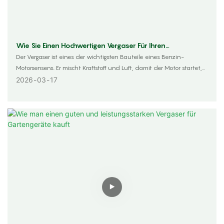
Wie Sie Einen Hochwertigen Vergaser Für Ihren
Freischneider Auswählen
Der Vergaser ist eines der wichtigsten Bauteile eines Benzin-
Motorsensens. Er mischt Kraftstoff und Luft, damit der Motor startet,
läuft und einwandfrei funktioniert. Mit einem ungeeigneten Vergaser
2026
03
17
springt der Motorsensen schlecht an, läuft unrund, verbraucht zu
viel Kraftstoff oder kann sogar plötzlich ausfallen. Für Heimwerker,
Gartenarbeiter und Werkstätten kann die Wahl eines zuverlässigen
Vergasers Zeit, Geld und Ärger sparen. Dieser Ratgeber hilft Ihnen, in
einfachen Schritten den richtigen Vergaser auszuwählen.