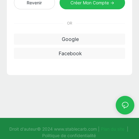
Revenir
Créer Mon Compte →
OR
Google
Facebook
Droit d'auteur© 2024
www.stablecarb.com
|
Plan du site
|
Politique de confidentialité