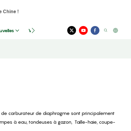
e Chine !
uvelles
Vidéos
Nous Contacter
s
its de carburateur de diaphragme sont principalement
pompes à eau, tondeuses à gazon, Taille-haie, coupe-