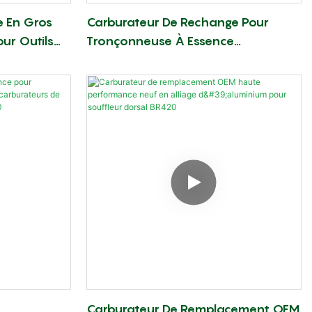
e En Gros
Carburateur De Rechange Pour
our Outils
Tronçonneuse À Essence
r MS382
Professionnelle Puissante MS660
r ST).
Carburateur De Remplacement OEM