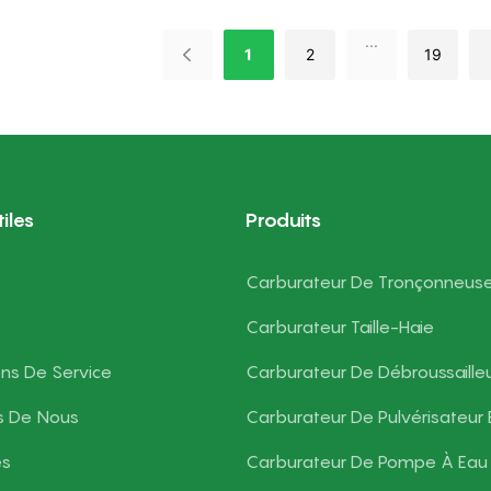
r Pour Souffleur De
Remplace Honda GX50
Temps.
...
1
2
19
iles
Produits
Carburateur De Tronçonneus
Carburateur Taille-Haie
ons De Service
Carburateur De Débroussaille
s De Nous
Carburateur De Pulvérisateur 
es
Carburateur De Pompe À Eau