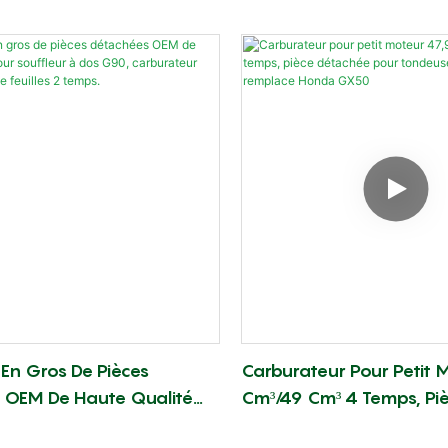
illeuses Kawasaki TJ43e,
330. Pièces Détachées 
45e. Pièces Détachées
De Débroussailleuse HUS
rateur.
330. Carburateur Enrichi
 En Gros De Pièces
Carburateur Pour Petit 
 OEM De Haute Qualité
Cm³/49 Cm³ 4 Temps, Pi
leur À Dos G90,
Détachée Pour Tondeuse