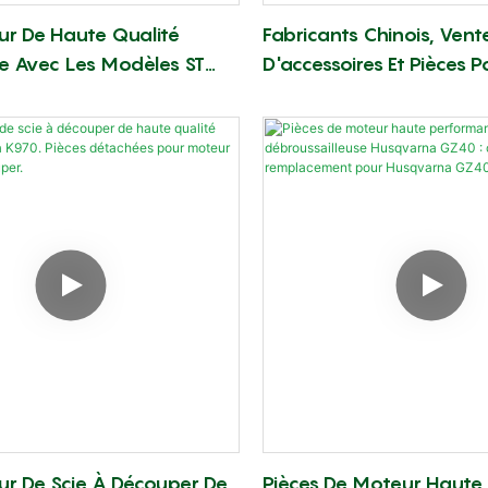
ur De Haute Qualité
Fabricants Chinois, Vent
e Avec Les Modèles ST
D'accessoires Et Pièces P
S180 MS170 De
De Jardin : Carburateu
use ZAMA. Pièces
(remplace Le Carburateu
 Pour Tronçonneuse.
ur De Scie À Découper De
Pièces De Moteur Haute