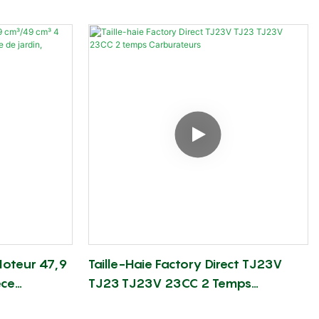
Pour Moteur
Carburateurs Pour Tronçonneuses À
Q 260 Et
Essence
.
Moteur 47,9
Taille-Haie Factory Direct TJ23V
èce
TJ23 TJ23V 23CC 2 Temps
 De Jardin,
Carburateurs