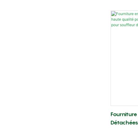
Débroussa
TJ45 Et TJ
Pour Carbu
Fourniture
Détachées
Pour Souff