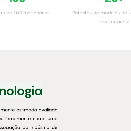
is de 150 funcionários
Patentes de modelos de u
nível nacional
nologia
amente estimada avaliada
eceu firmemente como uma
sociação da Indústria de