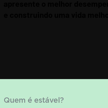
apresente o melhor desempe
e construindo uma vida melho
Quem é estável?