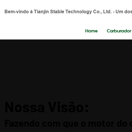
Bem-vindo à Tianjin Stable Technology Co., Ltd. - Um d
Home
Carburador
Nossa Visão:
Fazendo com que o motor do 