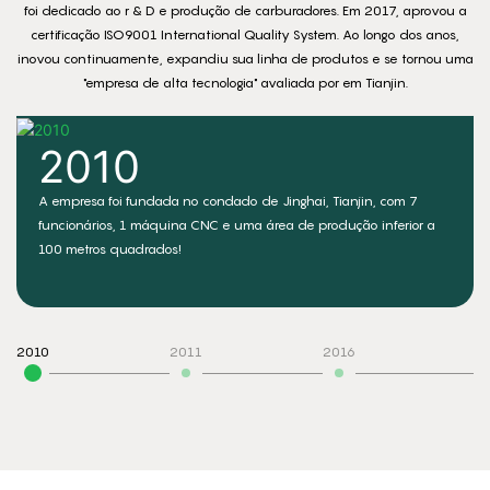
foi dedicado ao r & D e produção de carburadores. Em 2017, aprovou a
certificação ISO9001 International Quality System. Ao longo dos anos,
inovou continuamente, expandiu sua linha de produtos e se tornou uma
"empresa de alta tecnologia" avaliada por em Tianjin.
2010
A empresa foi fundada no condado de Jinghai, Tianjin, com 7
funcionários, 1 máquina CNC e uma área de produção inferior a
100 metros quadrados!
2010
2011
2016
2