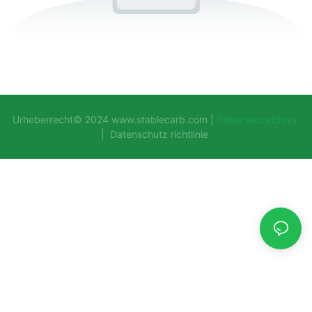
Urheberrecht© 2024
www.stablecarb.com
|
Seitenverzeichnis
|
Datenschutz richtlinie