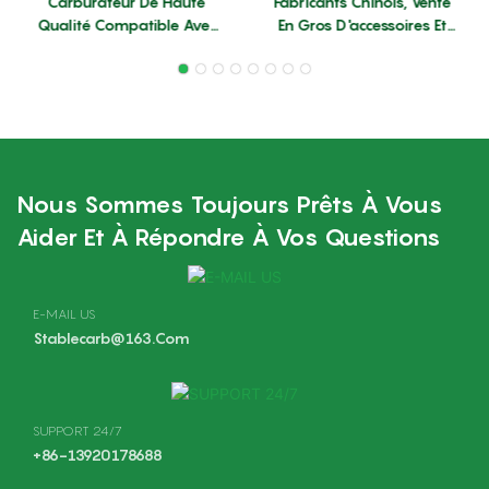
Carburateur De Haute
Fabricants Chinois, Vente
Qualité Compatible Avec
En Gros D'accessoires Et
Les Modèles ST 017 018
Pièces Pour Outils De
MS180 MS170 De
Jardin : Carburateur
Tronçonneuse ZAMA.
MS382 (remplace Le
Pièces Détachées Pour
Carburateur ST).
Tronçonneuse.
Nous Sommes Toujours Prêts À Vous
Aider Et À Répondre À Vos Questions
E-MAIL US
Stablecarb@163.com
SUPPORT 24/7
+86-13920178688