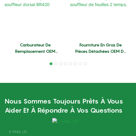
Carburateur De
Fourniture En Gros De
Remplacement OEM
Pièces Détachées OEM De
Haute Performance Neuf
Haute Qualité Pour
En Alliage D'aluminium
Souffleur À Dos G90,
Pour Souffleur Dorsal
Carburateur Pour
BR420
Souffleur De Feuilles 2
Temps.
Nous Sommes Toujours Prêts À Vous
Aider Et À Répondre À Vos Questions
E-MAIL US