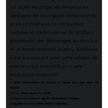
sur toutes les plages de température.
Idéal pour les paysagistes professionnels
et les propriétaires, ce carburateur
revitalise les performances du souffleur,
garantissant des démarrages en douceur
et un fonctionnement soutenu. Améliorez
votre équipement avec cette solution de
maintenance essentielle pour une
productivité maximale.
1 Même diaphragme de pompe et même joint que ceux de
Walbro
2 U.S.A. diaphragme du mètre
3 Clapet anti-retour à aiguille d'admission d'origine
4. Aiguilles à combustible Walbro originales