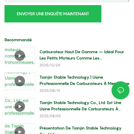
ENVOYER UNE ENQUÊTE MAINTENANT
Recommandé
Carburateur Haut De Gamme – Idéal Pour
Les Petits Moteurs Comme Les
Tronçonneuses, Les Débroussailleuses Et Les
2025
12
24
Taille-Haies
Tianjin Stable Technology | Usine
Professionnelle De Carburateurs À Membrane
2025
08
15
Tianjin Stable Technology Co., Ltd. Est Une
Usine Professionnelle De Carburateurs À
Membrane
2025
08
05
Présentation De Tianjin Stable Technology