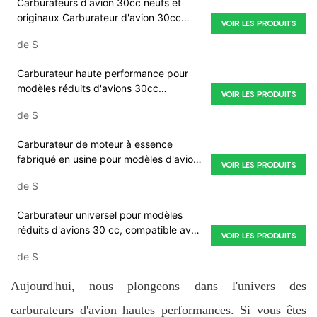
Carburateurs d'avion 30cc neufs et
originaux Carburateur d'avion 30cc
VOIR LES PRODUITS
30CC
de
$
Carburateur haute performance pour
modèles réduits d'avions 30cc
VOIR LES PRODUITS
Carburateur pour moteur 30cc Bateau
de
$
Avion Tronçonneuse
Carburateur de moteur à essence
fabriqué en usine pour modèles d'avions
VOIR LES PRODUITS
à moteur 30cc 30CC
de
$
Carburateur universel pour modèles
réduits d'avions 30 cc, compatible avec
VOIR LES PRODUITS
les moteurs à essence 30 cc
de
$
Aujourd'hui, nous plongeons dans l'univers des
carburateurs d'avion hautes performances. Si vous êtes