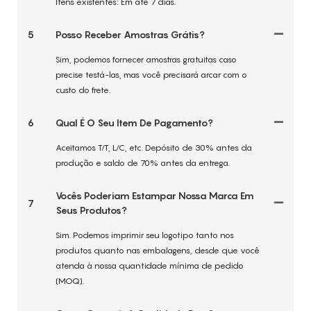
Itens existentes: Em até 7 dias.
5
Posso Receber Amostras Grátis?
Sim, podemos fornecer amostras gratuitas caso
precise testá-las, mas você precisará arcar com o
custo do frete.
6
Qual É O Seu Item De Pagamento?
Aceitamos T/T, L/C, etc. Depósito de 30% antes da
produção e saldo de 70% antes da entrega.
Vocês Poderiam Estampar Nossa Marca Em
7
Seus Produtos?
Sim. Podemos imprimir seu logotipo tanto nos
produtos quanto nas embalagens, desde que você
atenda à nossa quantidade mínima de pedido
(MOQ).