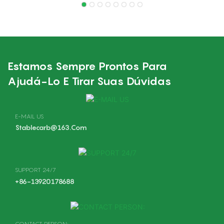
GZ40: Carburadores De
330. Peças Para
Substituição Para
Roçadeiras E Aparadores
Husqvarna GZ40
De Grama. Carburador
Enriquecido.
Estamos Sempre Prontos Para
Ajudá-Lo E Tirar Suas Dúvidas
E-MAIL US
Stablecarb@163.com
SUPPORT 24/7
+86-13920178688
CONTACT PERSON: