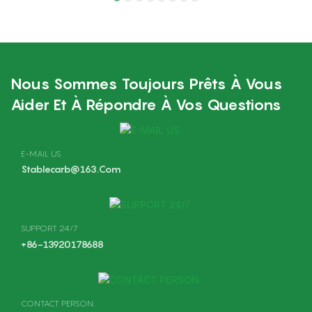
Carburateurs De
Détachées Pour Moteur
Remplacement Pour
De Débroussailleuse
Husqvarna GZ40
HUSQ 260 Et 330.
Carburateur Enrichi.
Nous Sommes Toujours Prêts À Vous
Aider Et À Répondre À Vos Questions
E-MAIL US
Stablecarb@163.com
SUPPORT 24/7
+86-13920178688
CONTACT PERSON: