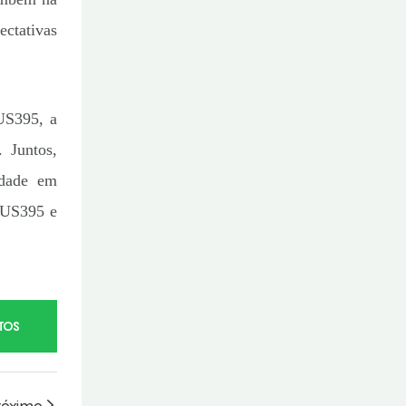
ectativas
HUS395, a
 Juntos,
idade em
 HUS395 e
TOS
róximo